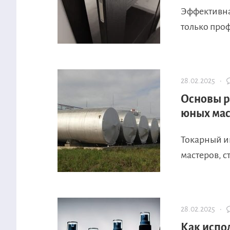
Эффективна
только проф
28.02.2025 ·
Основы р
юных мас
Токарный и
мастеров, с
28.02.2025 ·
Как испо