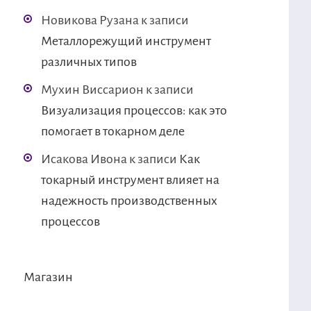
Новикова Рузана
к записи
Металлорежущий инструмент
различных типов
Мухин Виссарион
к записи
Визуализация процессов: как это
помогает в токарном деле
Исакова Ивона
к записи
Как
токарный инструмент влияет на
надежность производственных
процессов
Магазин