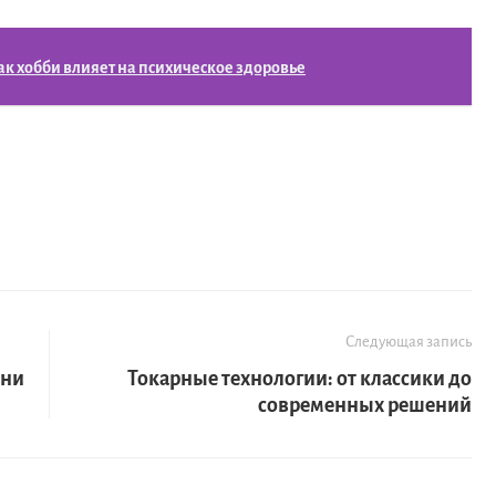
ак хобби влияет на психическое здоровье
Следующая запись
они
Токарные технологии: от классики до
современных решений