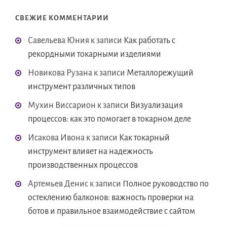
СВЕЖИЕ КОММЕНТАРИИ
Савельева Юния
к записи
Как работать с
рекордными токарными изделиями
Новикова Рузана
к записи
Металлорежущий
инструмент различных типов
Мухин Виссарион
к записи
Визуализация
процессов: как это помогает в токарном деле
Исакова Ивона
к записи
Как токарный
инструмент влияет на надежность
производственных процессов
Артемьев Денис
к записи
Полное руководство по
остеклению балконов: важность проверки на
ботов и правильное взаимодействие с сайтом