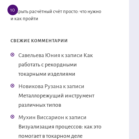
Открыть расчётный счёт просто: что нужно
и как пройти
СВЕЖИЕ КОММЕНТАРИИ
Савельева Юния
к записи
Как
работать с рекордными
токарными изделиями
Новикова Рузана
к записи
Металлорежущий инструмент
различных типов
Мухин Виссарион
к записи
Визуализация процессов: как это
помогает в токарном деле