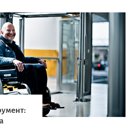
румент:
а