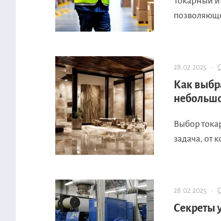
Токарный и
позволяюще
28.02.2025 ·
Как выбр
небольшо
Выбор тока
задача, от к
28.02.2025 ·
Секреты 