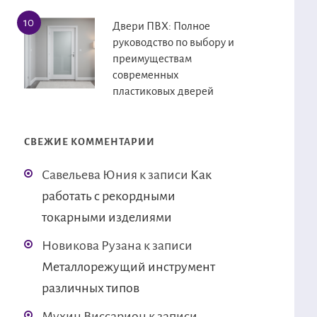
Двери ПВХ: Полное
руководство по выбору и
преимуществам
современных
пластиковых дверей
СВЕЖИЕ КОММЕНТАРИИ
Савельева Юния
к записи
Как
работать с рекордными
токарными изделиями
Новикова Рузана
к записи
Металлорежущий инструмент
различных типов
Мухин Виссарион
к записи