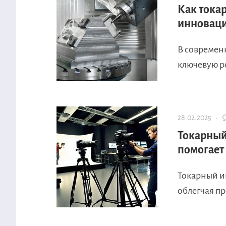
Как тока
инноваци
В современ
ключевую р
28.02.2025 ·
Токарный 
помогает
Токарный ин
облегчая пр