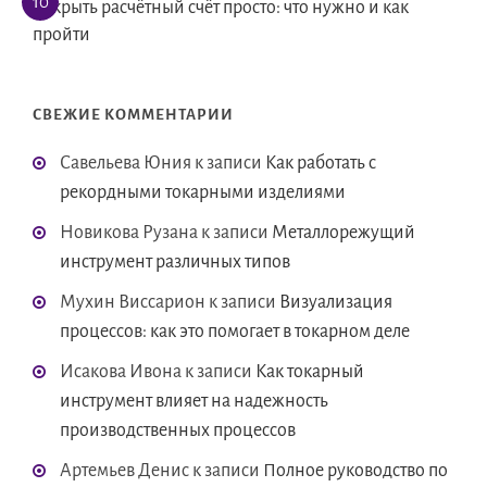
Открыть расчётный счёт просто: что нужно и как
пройти
СВЕЖИЕ КОММЕНТАРИИ
Савельева Юния
к записи
Как работать с
рекордными токарными изделиями
Новикова Рузана
к записи
Металлорежущий
инструмент различных типов
Мухин Виссарион
к записи
Визуализация
процессов: как это помогает в токарном деле
Исакова Ивона
к записи
Как токарный
инструмент влияет на надежность
производственных процессов
Артемьев Денис
к записи
Полное руководство по