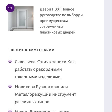
Двери ПВХ: Полное
руководство по выбору и
преимуществам
современных
пластиковых дверей
СВЕЖИЕ КОММЕНТАРИИ
Савельева Юния
к записи
Как
работать с рекордными
токарными изделиями
Новикова Рузана
к записи
Металлорежущий инструмент
различных типов
Мухин Виссарион
к записи