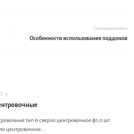
Следующая запись
й
Особенности использования поддонов
0
ентровочные
ровочные тип А сверло центровочное ф1,0 шт.
рло центровочное...