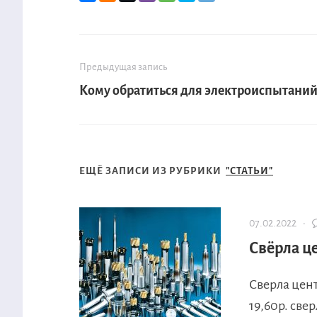
Предыдущая запись
Кому обратиться для электроиспытани
ЕЩЁ ЗАПИСИ ИЗ РУБРИКИ
"СТАТЬИ"
07.02.2022 ·
Свёрла ц
Сверла цент
19,60р. све