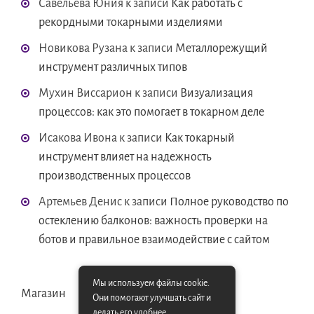
Савельева Юния
к записи
Как работать с
рекордными токарными изделиями
Новикова Рузана
к записи
Металлорежущий
инструмент различных типов
Мухин Виссарион
к записи
Визуализация
процессов: как это помогает в токарном деле
Исакова Ивона
к записи
Как токарный
инструмент влияет на надежность
производственных процессов
Артемьев Денис
к записи
Полное руководство по
остеклению балконов: важность проверки на
ботов и правильное взаимодействие с сайтом
Мы используем файлы cookie.
Магазин
Они помогают улучшать сайт и
делать его удобнее.