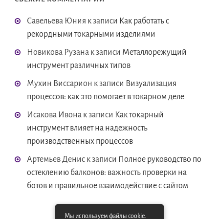
Савельева Юния
к записи
Как работать с
рекордными токарными изделиями
Новикова Рузана
к записи
Металлорежущий
инструмент различных типов
Мухин Виссарион
к записи
Визуализация
процессов: как это помогает в токарном деле
Исакова Ивона
к записи
Как токарный
инструмент влияет на надежность
производственных процессов
Артемьев Денис
к записи
Полное руководство по
остеклению балконов: важность проверки на
ботов и правильное взаимодействие с сайтом
Мы используем файлы cookie.