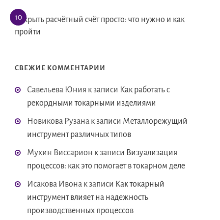
Открыть расчётный счёт просто: что нужно и как
пройти
СВЕЖИЕ КОММЕНТАРИИ
Савельева Юния
к записи
Как работать с
рекордными токарными изделиями
Новикова Рузана
к записи
Металлорежущий
инструмент различных типов
Мухин Виссарион
к записи
Визуализация
процессов: как это помогает в токарном деле
Исакова Ивона
к записи
Как токарный
инструмент влияет на надежность
производственных процессов