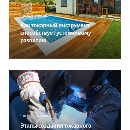
Что еще почитать:
Как токарный инструмент
способствует устойчивому
развитию
Что еще почитать:
Этапы создания токарного