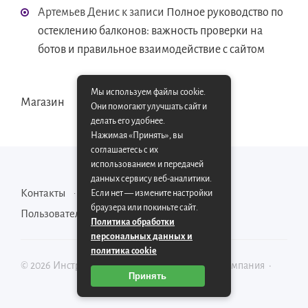
Артемьев Денис
к записи
Полное руководство по
остеклению балконов: важность проверки на
ботов и правильное взаимодействие с сайтом
Мы используем файлы cookie.
Магазин
Они помогают улучшать сайт и
делать его удобнее.
Нажимая «Принять», вы
соглашаетесь с их
использованием и передачей
данных сервису веб-аналитики.
Контакты
Карта сайта
Если нет — измените настройки
браузера или покиньте сайт.
Пользовательское соглашение
Политика обработки
персональных данных и
политика cookie
©
2026
Инструментально-производственная компания
·
Принять