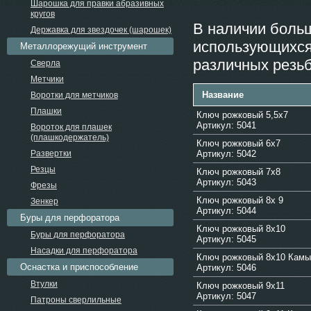
Шарошка для правки абразивных
кругов
В наличии боль
Державка для звездочек (шарошек)
использующихся
Металлорежущий инструмент
различных резь
Сверла
Метчики
Название
Воротки для метчиков
Плашки
Ключ рожковый 5,5х7
Артикул: 5041
Вороток для плашек
(плашкодержатель)
Ключ рожковый 6х7
Развертки
Артикул: 5042
Резцы
Ключ рожковый 7х8
Артикул: 5043
Фрезы
Ключ рожковый 8х 9
Зенкер
Артикул: 5044
Буры для перфоратора
Ключ рожковый 8х10
Буры для перфоратора
Артикул: 5045
Насадки для перфоратора
Ключ рожковый 8х10 Кам
Оснастка и приспособление
Артикул: 5046
Втулки
Ключ рожковый 9х11
Артикул: 5047
Патроны сверлильные