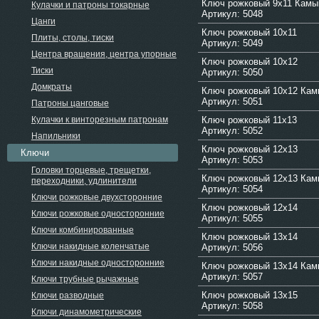
Ключ рожковый 9х11 Кам
Кулачки и патроны токарные
Артикул: 5048
Цанги
Ключ рожковый 10х11
Плиты, столы, тиски
Артикул: 5049
Центра вращения, центра упорные
Ключ рожковый 10х12
Тиски
Артикул: 5050
Домкраты
Ключ рожковый 10х12 Ка
Артикул: 5051
Патроны цанговые
Кулачки к винторезным патронам
Ключ рожковый 11х13
Артикул: 5052
Напильники
Ключ рожковый 12х13
Ключи
Артикул: 5053
Головки торцевые, трещетки,
Ключ рожковый 12х13 Ка
переходники, удлинители
Артикул: 5054
Ключи рожковые двухсторонние
Ключ рожковый 12х14
Ключи рожковые односторонние
Артикул: 5055
Ключи комбинированные
Ключ рожковый 13х14
Ключи накидные коленчатые
Артикул: 5056
Ключи накидные односторонние
Ключ рожковый 13х14 Ка
Артикул: 5057
Ключи трубные рычажные
Ключ рожковый 13х15
Ключи разводные
Артикул: 5058
Ключи динамометрические