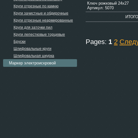
Ключ рожковый 24х27
Круги отрезные по камню
Артикул: 5070
Круги зачистные и обдирочные
ИТОГ
Круги отрезные неармированные
Круги для заточки пил
Круги лепестковые торцевые
Pages:
1
2
След
Бруски
Шлифовальные круги
Шлифовальная шкурка
Маркер электроискровой