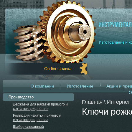
О компании
Изготовление
Акции и пре
О
Производство
Главная
\
Интернет 
Державка для накатки прямого и
сетчатого рифления
Ключи рожк
Ролик для накатки прямого и
сетчатого рифления
Шабер слесарный