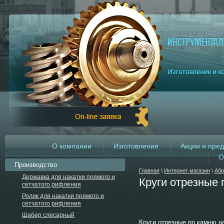
О компании
Изготовление
Акции и пре
О
Производство
Главная
\
Интернет магазин
\
Абр
Державка для накатки прямого и
Круги отрезные 
сетчатого рифления
Ролик для накатки прямого и
сетчатого рифления
Шабер слесарный
Круги отрезные по камню на