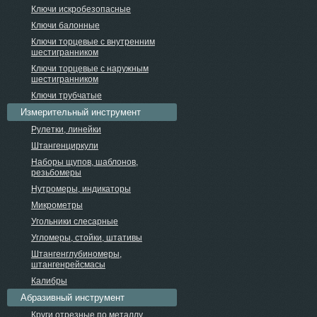
Ключи искробезопасные
Ключи балонные
Ключи торцевые с внутренним
шестигранником
Ключи торцевые с наружным
шестигранником
Ключи трубчатые
Измерительный инструмент
Рулетки, линейки
Штангенциркули
Наборы щупов, шаблонов,
резьбомеры
Нутромеры, индикаторы
Микрометры
Угольники слесарные
Угломеры, стойки, штативы
Штангенглубиномеры,
штангенрейсмасы
Калибры
Абразивный инструмент
Круги отрезные по металлу