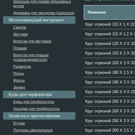
Шарошка для правки абразивных
кругов
Название
Державка для звездочек (шарошек)
Металлорежущий инструмент
Круг отрезной 115 Х 1 Х 
Сверла
Круг отрезной 115 Х 1,2 Х
Метчики
Воротки для метчиков
Круг отрезной 125 Х 3 Х 
Плашки
Круг отрезной 150 Х 2 Х 
Вороток для плашек
(плашкодержатель)
Круг отрезной 150 Х 3 Х 
Развертки
Круг отрезной 180 Х 2,5 
Резцы
Фрезы
Круг отрезной 180 Х 3 Х 
Зенкер
Круг отрезной 180 Х 4 Х 
Буры для перфоратора
Круг отрезной 200 Х 2 Х 
Буры для перфоратора
Насадки для перфоратора
Круг отрезной 200 Х 3 Х 
Оснастка и приспособление
Круг отрезной 250 Х 3 Х 
Втулки
Патроны сверлильные
Круг отрезной 300 Х 3,5 