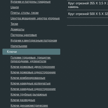
Кулачки и патроны токарные
Круг отрезной 355 Х 3,5 Х 
камень
Цанги
Плиты, столы, тиски
Круг отрезной 500 Х 5 Х 
Центра вращения, центра упорные
Тиски
Домкраты
Патроны цанговые
Кулачки к винторезным патронам
Напильники
Ключи
Головки торцевые, трещетки,
переходники, удлинители
Ключи рожковые двухсторонние
Ключи рожковые односторонние
Ключи комбинированные
Ключи накидные коленчатые
Ключи накидные односторонние
Ключи трубные рычажные
Ключи разводные
Ключи динамометрические