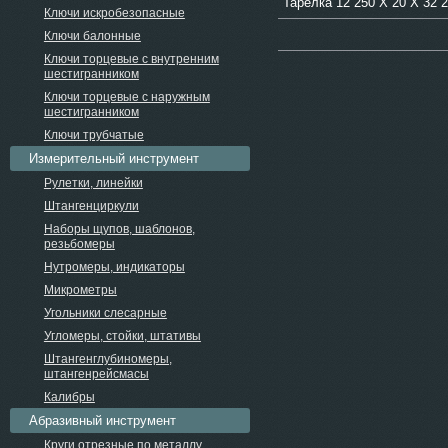
Тарелка 12 250 Х 20 Х 32 
Ключи искробезопасные
Ключи балонные
Ключи торцевые с внутренним
шестигранником
Ключи торцевые с наружным
шестигранником
Ключи трубчатые
Измерительный инструмент
Рулетки, линейки
Штангенциркули
Наборы щупов, шаблонов,
резьбомеры
Нутромеры, индикаторы
Микрометры
Угольники слесарные
Угломеры, стойки, штативы
Штангенглубиномеры,
штангенрейсмасы
Калибры
Абразивный инструмент
Круги отрезные по металлу