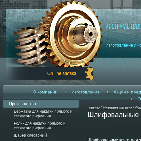
О компании
Изготовление
Акции и пре
О
Производство
Главная
\
Интернет магазин
\
Абр
Державка для накатки прямого и
Шлифовальные 
сетчатого рифления
Ролик для накатки прямого и
сетчатого рифления
Шабер слесарный
Шлифовальные круги для з