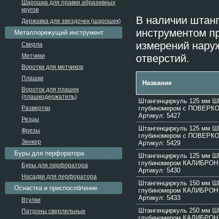
Шарошка для правки абразивных
кругов
В наличии штан
Державка для звездочек (шарошек)
инструментом п
Металлорежущий инструмент
измерений наруж
Сверла
Метчики
отверстий.
Воротки для метчиков
Плашки
Название
Вороток для плашек
(плашкодержатель)
Штангенциркуль 125 мм ШЦ
Развертки
глубиномером с ПОВЕРКО
Артикул: 5427
Резцы
Штангенциркуль 125 мм ШЦ-
Фрезы
глубиномером с ПОВЕРКО
Зенкер
Артикул: 5429
Буры для перфоратора
Штангенциркуль 125 мм ШЦ-
глубиномером КАЛИБРОН
Буры для перфоратора
Артикул: 5430
Насадки для перфоратора
Штангенциркуль 150 мм ШЦ-
Оснастка и приспособление
глубиномером КАЛИБРОН
Артикул: 5433
Втулки
Штангенциркуль 250 мм ШЦ-
Патроны сверлильные
глубиномером КАЛИБРОН