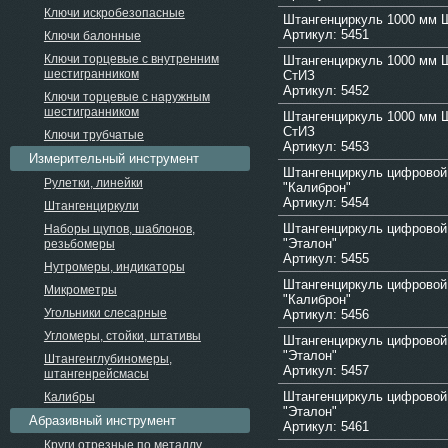
Ключи искробезопасные
Штангенциркуль 1000 мм 
Артикул: 5451
Ключи балонные
Ключи торцевые с внутренним
Штангенциркуль 1000 мм Ш
шестигранником
СтИЗ
Артикул: 5452
Ключи торцевые с наружным
шестигранником
Штангенциркуль 1000 мм Ш
СтИЗ
Ключи трубчатые
Артикул: 5453
Измерительный инструмент
Штангенциркуль цифровой
Рулетки, линейки
"Калиброн"
Артикул: 5454
Штангенциркули
Штангенциркуль цифровой
Наборы щупов, шаблонов,
"Эталон"
резьбомеры
Артикул: 5455
Нутромеры, индикаторы
Штангенциркуль цифровой
Микрометры
"Калиброн"
Угольники слесарные
Артикул: 5456
Угломеры, стойки, штативы
Штангенциркуль цифровой
"Эталон"
Штангенглубиномеры,
Артикул: 5457
штангенрейсмасы
Штангенциркуль цифровой
Калибры
"Эталон"
Абразивный инструмент
Артикул: 5461
Круги отрезные по металлу