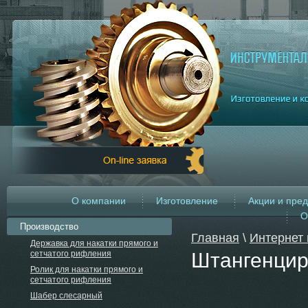
О компании
Изготовление
Акции и пре
О
Производство
Главная
\
Интернет 
Державка для накатки прямого и
сетчатого рифления
Штангенцир
Ролик для накатки прямого и
сетчатого рифления
Шабер слесарный