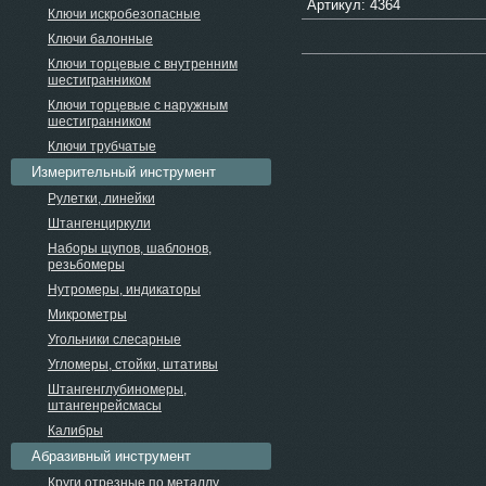
Артикул: 4364
Ключи искробезопасные
Ключи балонные
Ключи торцевые с внутренним
шестигранником
Ключи торцевые с наружным
шестигранником
Ключи трубчатые
Измерительный инструмент
Рулетки, линейки
Штангенциркули
Наборы щупов, шаблонов,
резьбомеры
Нутромеры, индикаторы
Микрометры
Угольники слесарные
Угломеры, стойки, штативы
Штангенглубиномеры,
штангенрейсмасы
Калибры
Абразивный инструмент
Круги отрезные по металлу