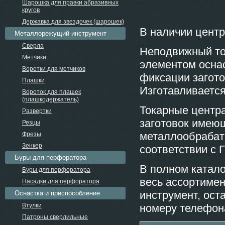
Шарошка для правки абразивных
кругов
Державка для звездочек (шарошек)
В наличии центр
Металлорежущий инструмент
Сверла
Неподвижный то
Метчики
элементом оснас
Воротки для метчиков
фиксации загото
Плашки
Изготавливается
Вороток для плашек
(плашкодержатель)
Токарные центр
Развертки
заготовок имеющ
Резцы
металлообрабат
Фрезы
Зенкер
соответствии с 
Буры для перфоратора
В полном катало
Буры для перфоратора
весь ассортимен
Насадки для перфоратора
инструмент, ост
Оснастка и приспособление
Втулки
номеру телефо
Патроны сверлильные