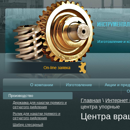
О компании
Изготовление
Акции и пре
О
Производство
Главная
\
Интернет 
Державка для накатки прямого и
центра упорные
сетчатого рифления
Центра вра
Ролик для накатки прямого и
сетчатого рифления
Шабер слесарный