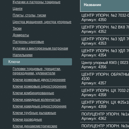
Кулачки и патроны токарные
Название
Цанги
Плиты, столы, тиски
ЦЕНТР УПОРН. №2 7032-0
Артикул: 4350
Центра вращения, центра упорные
ЦЕНТР УПОРН. №2 ВК8 70
Тиски
Артикул: 4352
Домкраты
ЦЕНТР УПОРН. №3 УДЛ 70
Патроны цанговые
Артикул: 4353
Кулачки к винторезным патронам
ЦЕНТР УПОРН. №3 УДЛ 70
Напильники
Артикул: 4354
Ключи
Центр упорный КМ3 ( 0023 
Артикул: 4356
Головки торцевые, трещетки,
переходники, удлинители
ЦЕНТР УПОРН. ОБРАТНЫЙ
4100
Ключи рожковые двухсторонние
Артикул: 4357
Ключи рожковые односторонние
ЦЕНТР УПОРН. ЦХ 7032-2
Ключи комбинированные
Артикул: 4358
Ключи накидные коленчатые
ЦЕНТР УПОРН. ЦХ Ф25х1
Ключи накидные односторонние
Артикул: 4359
Ключи трубные рычажные
ПОЛУЦЕНТР УПОРН. №1х
Артикул: 4362
Ключи разводные
ПОЛУЦЕНТР УПОРН. №3х
Ключи динамометрические