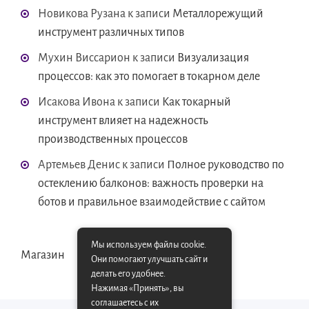
Новикова Рузана
к записи
Металлорежущий
инструмент различных типов
Мухин Виссарион
к записи
Визуализация
процессов: как это помогает в токарном деле
Исакова Ивона
к записи
Как токарный
инструмент влияет на надежность
производственных процессов
Артемьев Денис
к записи
Полное руководство по
остеклению балконов: важность проверки на
ботов и правильное взаимодействие с сайтом
Мы используем файлы cookie.
Магазин
Они помогают улучшать сайт и
делать его удобнее.
Нажимая «Принять», вы
соглашаетесь с их