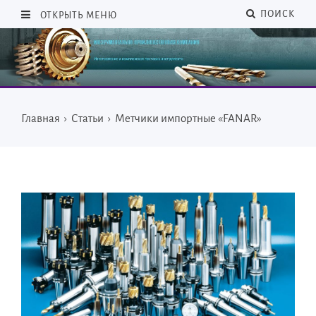
ПОИСК
ОТКРЫТЬ МЕНЮ
Главная
›
Статьи
›
Метчики импортные «FANAR»