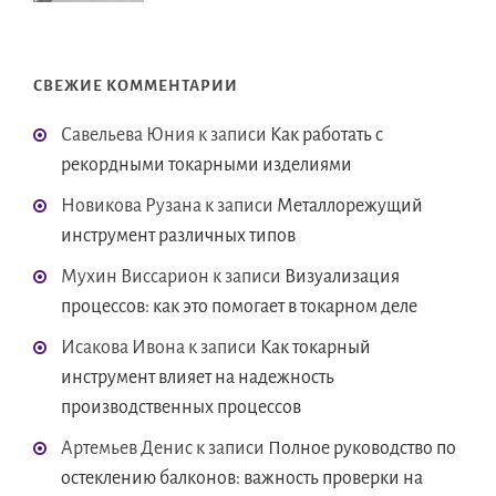
СВЕЖИЕ КОММЕНТАРИИ
Савельева Юния
к записи
Как работать с
рекордными токарными изделиями
Новикова Рузана
к записи
Металлорежущий
инструмент различных типов
Мухин Виссарион
к записи
Визуализация
процессов: как это помогает в токарном деле
Исакова Ивона
к записи
Как токарный
инструмент влияет на надежность
производственных процессов
Артемьев Денис
к записи
Полное руководство по
остеклению балконов: важность проверки на