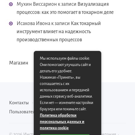
Мухин Виссарион
к записи
Визуализация
процессов: как это помогает в токарном деле
Исакова Ивона
к записи
Как токарный
инструмент влияет на надежность
производственных процессов
Мы используем файлы cookie.
Магазин
Они помогают улучшать сайт и
делать его удобнее.
Нажимая «Принять», вы
соглашаетесь с их
использованием и передачей
данных сервису веб-аналитики.
Контакты
Карта сайта
Если нет — измените настройки
браузера или покиньте сайт.
Пользовательское соглашение
Политика обработки
персональных данных и
политика cookie
©
2026
Инструментально-производственная компания
·