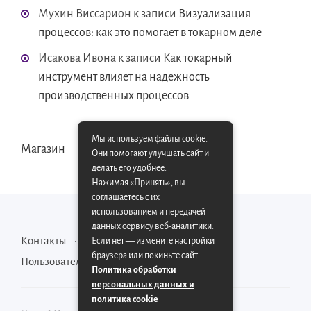
Мухин Виссарион
к записи
Визуализация
процессов: как это помогает в токарном деле
Исакова Ивона
к записи
Как токарный
инструмент влияет на надежность
производственных процессов
Мы используем файлы cookie.
Магазин
Они помогают улучшать сайт и
делать его удобнее.
Нажимая «Принять», вы
соглашаетесь с их
использованием и передачей
данных сервису веб-аналитики.
Контакты
Карта сайта
Если нет — измените настройки
браузера или покиньте сайт.
Пользовательское соглашение
Политика обработки
персональных данных и
политика cookie