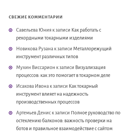
СВЕЖИЕ КОММЕНТАРИИ
Савельева Юния
к записи
Как работать с
рекордными токарными изделиями
Новикова Рузана
к записи
Металлорежущий
инструмент различных типов
Мухин Виссарион
к записи
Визуализация
процессов: как это помогает в токарном деле
Исакова Ивона
к записи
Как токарный
инструмент влияет на надежность
производственных процессов
Артемьев Денис
к записи
Полное руководство по
остеклению балконов: важность проверки на
ботов и правильное взаимодействие с сайтом