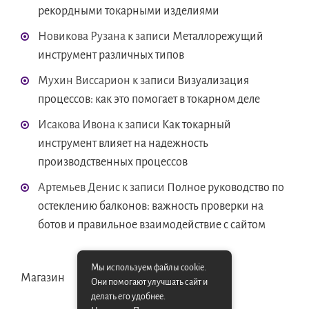
рекордными токарными изделиями
Новикова Рузана
к записи
Металлорежущий
инструмент различных типов
Мухин Виссарион
к записи
Визуализация
процессов: как это помогает в токарном деле
Исакова Ивона
к записи
Как токарный
инструмент влияет на надежность
производственных процессов
Артемьев Денис
к записи
Полное руководство по
остеклению балконов: важность проверки на
ботов и правильное взаимодействие с сайтом
Мы используем файлы cookie.
Магазин
Они помогают улучшать сайт и
делать его удобнее.