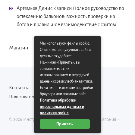
Артемьев Денис
к записи
Полное руководство по
остеклению балконов: важность проверки на
ботов и правильное взаимодействие с сайтом
Мы используем файлы cookie.
Магазин
Они помогают улучшать сайт и
делать его удобнее.
Нажимая «Принять», вы
соглашаетесь с их
использованием и передачей
данных сервису веб-аналитики.
Контакты
Карта сайта
Если нет — измените настройки
браузера или покиньте сайт.
Пользовательское соглашение
Политика обработки
персональных данных и
политика cookie
©
2026
Инструментально-производственная компания
·
Принять