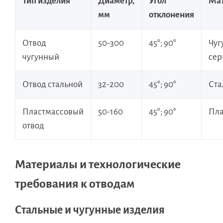
Тип изделия
Диаметр,
Угол
Ма
мм
отклонения
Отвод
50-300
45°; 90°
Чуг
чугунный
се
Отвод стальной
32-200
45°; 90°
Ста
Пластмассовый
50-160
45°; 90°
Пла
отвод
Материалы и технологические
требования к отводам
Стальные и чугунные изделия