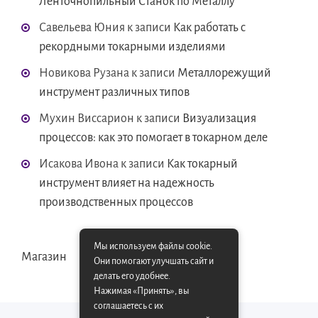
Ленточнопильный Станок по Металлу
Савельева Юния
к записи
Как работать с
рекордными токарными изделиями
Новикова Рузана
к записи
Металлорежущий
инструмент различных типов
Мухин Виссарион
к записи
Визуализация
процессов: как это помогает в токарном деле
Исакова Ивона
к записи
Как токарный
инструмент влияет на надежность
производственных процессов
Мы используем файлы cookie.
Магазин
Они помогают улучшать сайт и
делать его удобнее.
Нажимая «Принять», вы
соглашаетесь с их