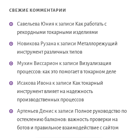
СВЕЖИЕ КОММЕНТАРИИ
Савельева Юния
к записи
Как работать с
рекордными токарными изделиями
Новикова Рузана
к записи
Металлорежущий
инструмент различных типов
Мухин Виссарион
к записи
Визуализация
процессов: как это помогает в токарном деле
Исакова Ивона
к записи
Как токарный
инструмент влияет на надежность
производственных процессов
Артемьев Денис
к записи
Полное руководство по
остеклению балконов: важность проверки на
ботов и правильное взаимодействие с сайтом