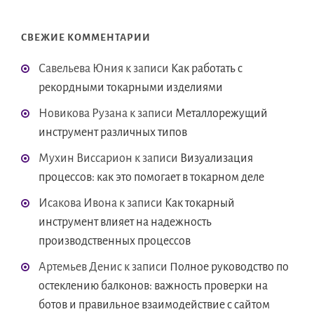
СВЕЖИЕ КОММЕНТАРИИ
Савельева Юния
к записи
Как работать с
рекордными токарными изделиями
Новикова Рузана
к записи
Металлорежущий
инструмент различных типов
Мухин Виссарион
к записи
Визуализация
процессов: как это помогает в токарном деле
Исакова Ивона
к записи
Как токарный
инструмент влияет на надежность
производственных процессов
Артемьев Денис
к записи
Полное руководство по
остеклению балконов: важность проверки на
ботов и правильное взаимодействие с сайтом