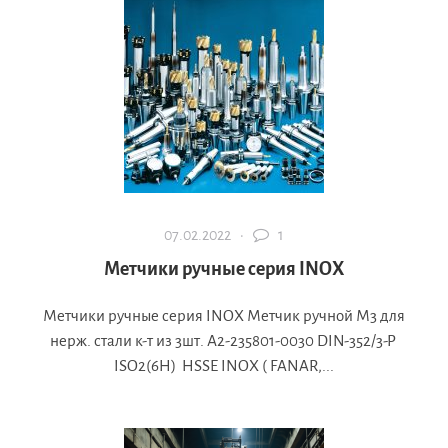
07.02.2022 ·
1
Метчики ручные серия INOX
Метчики ручные серия INOX Метчик ручной М3 для
нерж. стали к-т из 3шт. А2-235801-0030 DIN-352/3-P
ISO2(6H) HSSE INOX ( FANAR,...