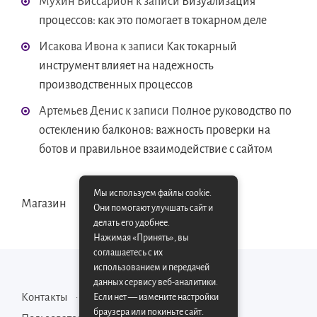
Мухин Виссарион
к записи
Визуализация
процессов: как это помогает в токарном деле
Исакова Ивона
к записи
Как токарный
инструмент влияет на надежность
производственных процессов
Артемьев Денис
к записи
Полное руководство по
остеклению балконов: важность проверки на
ботов и правильное взаимодействие с сайтом
Мы используем файлы cookie.
Магазин
Они помогают улучшать сайт и
делать его удобнее.
Нажимая «Принять», вы
соглашаетесь с их
использованием и передачей
данных сервису веб-аналитики.
Контакты
Карта сайта
Если нет — измените настройки
браузера или покиньте сайт.