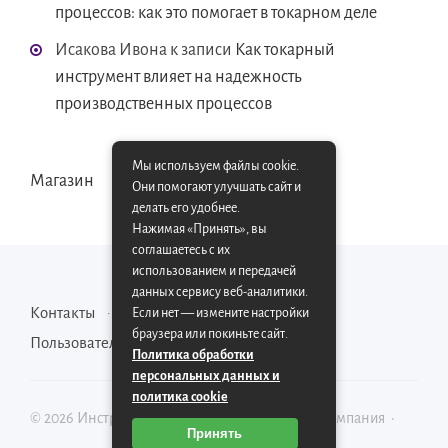
процессов: как это помогает в токарном деле
Исакова Ивона
к записи
Как токарный
инструмент влияет на надежность
производственных процессов
Мы используем файлы cookie.
Магазин
Они помогают улучшать сайт и
делать его удобнее.
Нажимая «Принять», вы
соглашаетесь с их
использованием и передачей
данных сервису веб-аналитики.
Контакты
Карта сайта
Если нет — измените настройки
браузера или покиньте сайт.
Пользовательское соглашение
Политика обработки
персональных данных и
политика cookie
©
2026
Инструментально-производственная компания
·
Принять