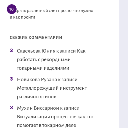
Открыть расчётный счёт просто: что нужно
и как пройти
СВЕЖИЕ КОММЕНТАРИИ
Савельева Юния
к записи
Как
работать с рекордными
токарными изделиями
Новикова Рузана
к записи
Металлорежущий инструмент
различных типов
Мухин Виссарион
к записи
Визуализация процессов: как это
помогает в токарном деле