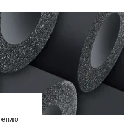
 —
тепло