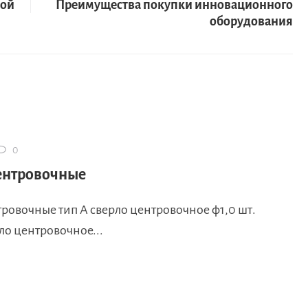
кой
Преимущества покупки инновационного
оборудования
0
ентровочные
ровочные тип А сверло центровочное ф1,0 шт.
рло центровочное...