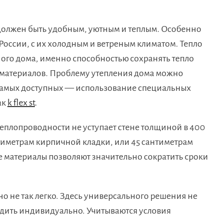
должен быть удобным, уютным и теплым. Особенно
России, с их холодным и ветреным климатом. Тепло
го дома, именно способностью сохранять тепло
 материалов. Проблему утепления дома можно
самых доступных — использование специальных
ак
k flex st
.
теплопроводности не уступает стене толщиной в 400
тиметрам кирпичной кладки, или 45 сантиметрам
 материалы позволяют значительно сократить сроки
о не так легко. Здесь универсального решения не
одить индивидуально. Учитываются условия