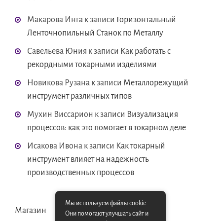
Макарова Инга
к записи
Горизонтальный
Ленточнопильный Станок по Металлу
Савельева Юния
к записи
Как работать с
рекордными токарными изделиями
Новикова Рузана
к записи
Металлорежущий
инструмент различных типов
Мухин Виссарион
к записи
Визуализация
процессов: как это помогает в токарном деле
Исакова Ивона
к записи
Как токарный
инструмент влияет на надежность
производственных процессов
Мы используем файлы cookie.
Магазин
Они помогают улучшать сайт и