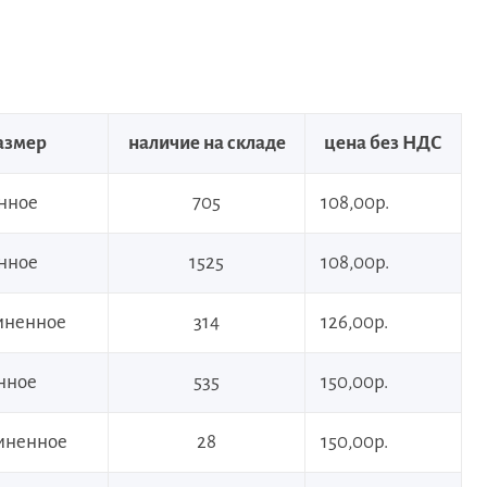
азмер
наличие на складе
цена без НДС
инное
705
108,00р.
инное
1525
108,00р.
линенное
314
126,00р.
инное
535
150,00р.
линенное
28
150,00р.