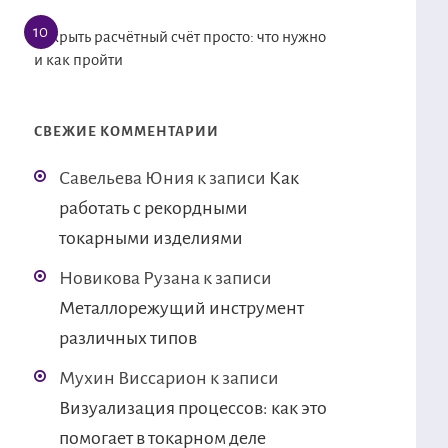
Открыть расчётный счёт просто: что нужно
и как пройти
СВЕЖИЕ КОММЕНТАРИИ
Савельева Юния
к записи
Как
работать с рекордными
токарными изделиями
Новикова Рузана
к записи
Металлорежущий инструмент
различных типов
Мухин Виссарион
к записи
Визуализация процессов: как это
помогает в токарном деле