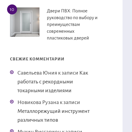
Двери ПВХ: Полное
руководство по выбору и
преимуществам
современных
пластиковых дверей
СВЕЖИЕ КОММЕНТАРИИ
Савельева Юния
к записи
Как
работать с рекордными
токарными изделиями
Новикова Рузана
к записи
Металлорежущий инструмент
различных типов
Мухин Виссарион
к записи