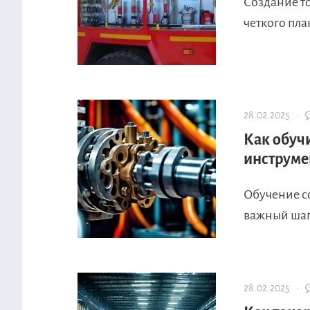
Создание т
четкого пла
28.02.2025 ·
Как обуч
инструме
Обучение с
важный шаг
28.02.2025 ·