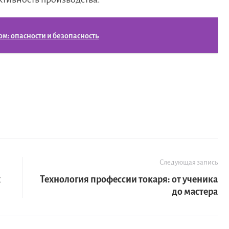
м: опасности и безопасность
Следующая запись
х
Технология профессии токаря: от ученика
до мастера