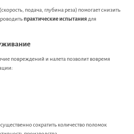
корость, подача, глубина реза) помогает снизить
проводить
практические испытания
для
луживание
ичие повреждений и налета позволит вовремя
ации:
 существенно сократить количество поломок
ктивность производства.