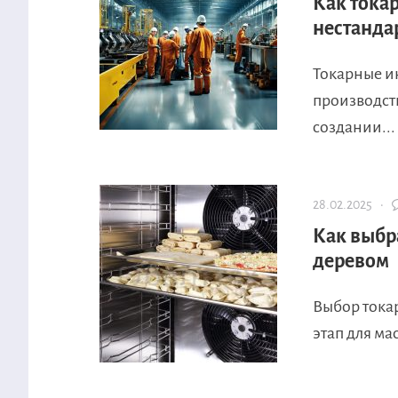
Как тока
нестанда
Токарные и
производств
создании...
28.02.2025 ·
Как выбр
деревом
Выбор тока
этап для ма