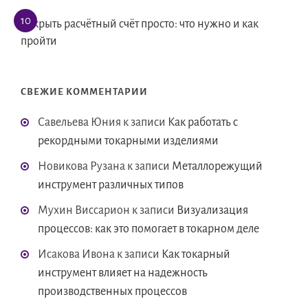
Открыть расчётный счёт просто: что нужно и как
пройти
СВЕЖИЕ КОММЕНТАРИИ
Савельева Юния
к записи
Как работать с
рекордными токарными изделиями
Новикова Рузана
к записи
Металлорежущий
инструмент различных типов
Мухин Виссарион
к записи
Визуализация
процессов: как это помогает в токарном деле
Исакова Ивона
к записи
Как токарный
инструмент влияет на надежность
производственных процессов