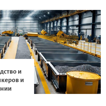
дство и
нкеров и
ании