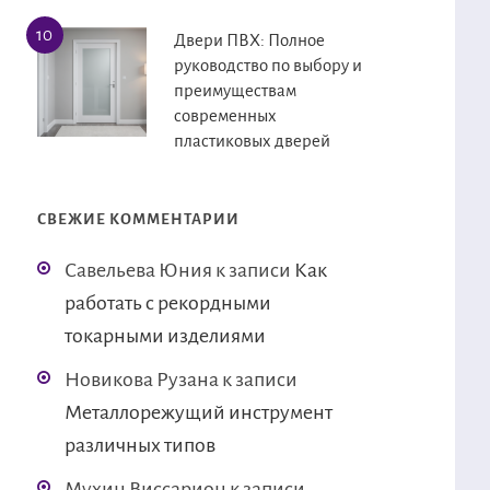
Двери ПВХ: Полное
руководство по выбору и
преимуществам
современных
пластиковых дверей
СВЕЖИЕ КОММЕНТАРИИ
Савельева Юния
к записи
Как
работать с рекордными
токарными изделиями
Новикова Рузана
к записи
Металлорежущий инструмент
различных типов
Мухин Виссарион
к записи