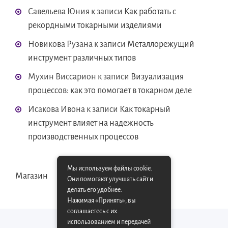
Савельева Юния
к записи
Как работать с
рекордными токарными изделиями
Новикова Рузана
к записи
Металлорежущий
инструмент различных типов
Мухин Виссарион
к записи
Визуализация
процессов: как это помогает в токарном деле
Исакова Ивона
к записи
Как токарный
инструмент влияет на надежность
производственных процессов
Мы используем файлы cookie.
Магазин
Они помогают улучшать сайт и
делать его удобнее.
Нажимая «Принять», вы
соглашаетесь с их
использованием и передачей