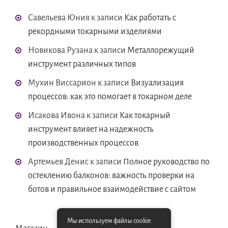
Савельева Юния
к записи
Как работать с
рекордными токарными изделиями
Новикова Рузана
к записи
Металлорежущий
инструмент различных типов
Мухин Виссарион
к записи
Визуализация
процессов: как это помогает в токарном деле
Исакова Ивона
к записи
Как токарный
инструмент влияет на надежность
производственных процессов
Артемьев Денис
к записи
Полное руководство по
остеклению балконов: важность проверки на
ботов и правильное взаимодействие с сайтом
Мы используем файлы cookie.