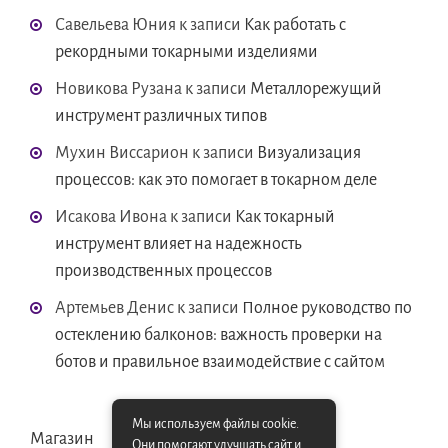
Савельева Юния
к записи
Как работать с
рекордными токарными изделиями
Новикова Рузана
к записи
Металлорежущий
инструмент различных типов
Мухин Виссарион
к записи
Визуализация
процессов: как это помогает в токарном деле
Исакова Ивона
к записи
Как токарный
инструмент влияет на надежность
производственных процессов
Артемьев Денис
к записи
Полное руководство по
остеклению балконов: важность проверки на
ботов и правильное взаимодействие с сайтом
Мы используем файлы cookie.
Магазин
Они помогают улучшать сайт и