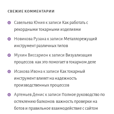
СВЕЖИЕ КОММЕНТАРИИ
Савельева Юния
к записи
Как работать с
рекордными токарными изделиями
Новикова Рузана
к записи
Металлорежущий
инструмент различных типов
Мухин Виссарион
к записи
Визуализация
процессов: как это помогает в токарном деле
Исакова Ивона
к записи
Как токарный
инструмент влияет на надежность
производственных процессов
Артемьев Денис
к записи
Полное руководство по
остеклению балконов: важность проверки на
ботов и правильное взаимодействие с сайтом