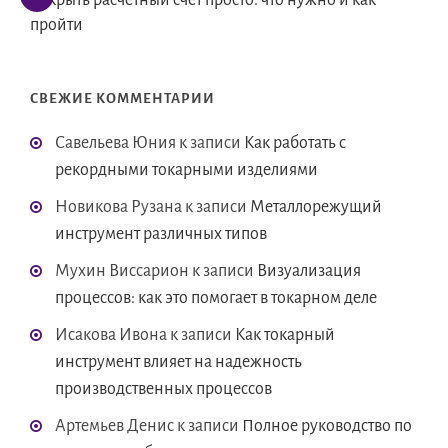
Открыть расчётный счёт просто: что нужно и как
пройти
СВЕЖИЕ КОММЕНТАРИИ
Савельева Юния
к записи
Как работать с
рекордными токарными изделиями
Новикова Рузана
к записи
Металлорежущий
инструмент различных типов
Мухин Виссарион
к записи
Визуализация
процессов: как это помогает в токарном деле
Исакова Ивона
к записи
Как токарный
инструмент влияет на надежность
производственных процессов
Артемьев Денис
к записи
Полное руководство по