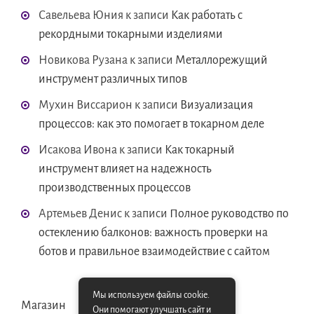
Савельева Юния
к записи
Как работать с
рекордными токарными изделиями
Новикова Рузана
к записи
Металлорежущий
инструмент различных типов
Мухин Виссарион
к записи
Визуализация
процессов: как это помогает в токарном деле
Исакова Ивона
к записи
Как токарный
инструмент влияет на надежность
производственных процессов
Артемьев Денис
к записи
Полное руководство по
остеклению балконов: важность проверки на
ботов и правильное взаимодействие с сайтом
Мы используем файлы cookie.
Магазин
Они помогают улучшать сайт и