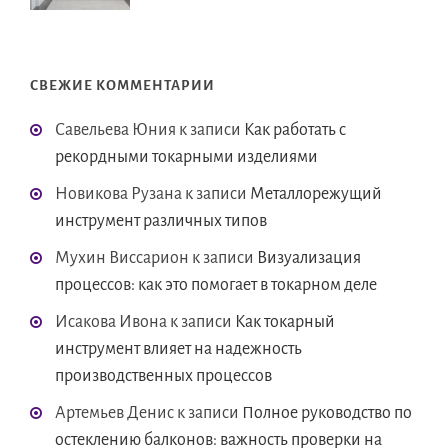
СВЕЖИЕ КОММЕНТАРИИ
Савельева Юния
к записи
Как работать с
рекордными токарными изделиями
Новикова Рузана
к записи
Металлорежущий
инструмент различных типов
Мухин Виссарион
к записи
Визуализация
процессов: как это помогает в токарном деле
Исакова Ивона
к записи
Как токарный
инструмент влияет на надежность
производственных процессов
Артемьев Денис
к записи
Полное руководство по
остеклению балконов: важность проверки на