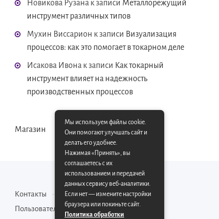
Новикова Рузана
к записи
Металлорежущий
инструмент различных типов
Мухин Виссарион
к записи
Визуализация
процессов: как это помогает в токарном деле
Исакова Ивона
к записи
Как токарный
инструмент влияет на надежность
производственных процессов
Мы используем файлы cookie.
Магазин
Они помогают улучшать сайт и
делать его удобнее.
Нажимая «Принять», вы
соглашаетесь с их
использованием и передачей
данных сервису веб-аналитики.
Контакты
Карта сайта
Если нет — измените настройки
браузера или покиньте сайт.
Пользовательское соглашение
Политика обработки