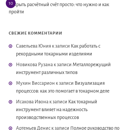
Открыть расчётный счёт просто: что нужно и как
пройти
СВЕЖИЕ КОММЕНТАРИИ
Савельева Юния
к записи
Как работать с
рекордными токарными изделиями
Новикова Рузана
к записи
Металлорежущий
инструмент различных типов
Мухин Виссарион
к записи
Визуализация
процессов: как это помогает в токарном деле
Исакова Ивона
к записи
Как токарный
инструмент влияет на надежность
производственных процессов
Артемьев Денис
к записи
Полное руководство по