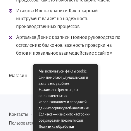
процессов: как это помогает в токарном деле
Исакова Ивона
к записи
Как токарный
инструмент влияет на надежность
производственных процессов
Артемьев Денис
к записи
Полное руководство по
остеклению балконов: важность проверки на
ботов и правильное взаимодействие с сайтом
Мы используем файлы cookie.
Магазин
Они помогают улучшать сайт и
делать его удобнее.
Нажимая «Принять», вы
соглашаетесь с их
использованием и передачей
данных сервису веб-аналитики.
Контакты
Карта сайта
Если нет — измените настройки
браузера или покиньте сайт.
Пользовательское соглашение
Политика обработки