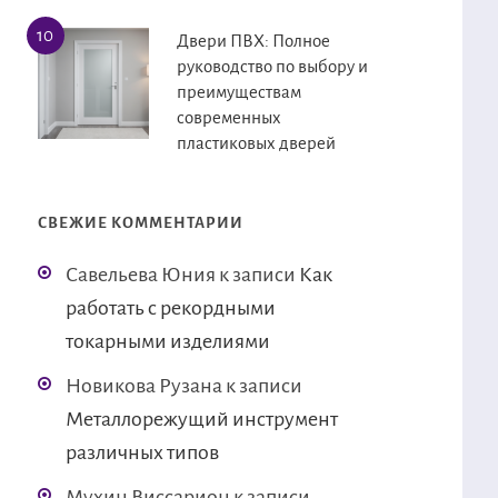
Двери ПВХ: Полное
руководство по выбору и
преимуществам
современных
пластиковых дверей
СВЕЖИЕ КОММЕНТАРИИ
Савельева Юния
к записи
Как
работать с рекордными
токарными изделиями
Новикова Рузана
к записи
Металлорежущий инструмент
различных типов
Мухин Виссарион
к записи