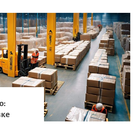
ю:
вке