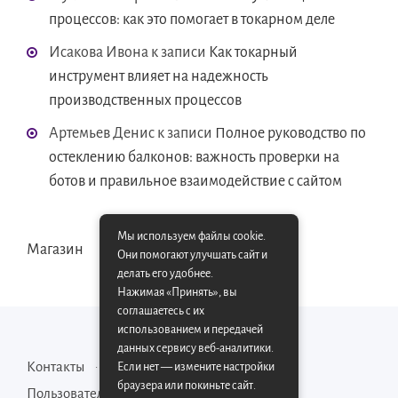
процессов: как это помогает в токарном деле
Исакова Ивона
к записи
Как токарный
инструмент влияет на надежность
производственных процессов
Артемьев Денис
к записи
Полное руководство по
остеклению балконов: важность проверки на
ботов и правильное взаимодействие с сайтом
Мы используем файлы cookie.
Магазин
Они помогают улучшать сайт и
делать его удобнее.
Нажимая «Принять», вы
соглашаетесь с их
использованием и передачей
данных сервису веб-аналитики.
Контакты
Карта сайта
Если нет — измените настройки
браузера или покиньте сайт.
Пользовательское соглашение