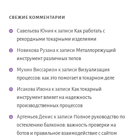
СВЕЖИЕ КОММЕНТАРИИ
Савельева Юния
к записи
Как работать с
рекордными токарными изделиями
Новикова Рузана
к записи
Металлорежущий
инструмент различных типов
Мухин Виссарион
к записи
Визуализация
процессов: как это помогает в токарном деле
Исакова Ивона
к записи
Как токарный
инструмент влияет на надежность
производственных процессов
Артемьев Денис
к записи
Полное руководство по
остеклению балконов: важность проверки на
ботов и правильное взаимодействие с сайтом