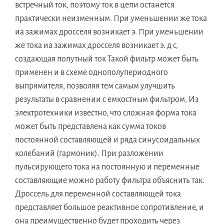
встречный ток, поэтому ток в цепи останется
практически неизменным. При уменьшении же тока
иа зажимах дросселя возникает э. При уменьшении
же тока иа зажимах дросселя возникает э. д с,
создающая попутный ток Такой фильтр может быть
применен и в схеме однополупериодного
выпрямителя, позволяя тем самым улучшить
результаты в сравнении с емкостным фильтром, Из
электротехники известно, что сложная форма тока
может быть представлена как сумма токов
постоянной составляющей и ряда синусоидальных
колебаний (гармоник). При разложении
пульсирующего тока на постоянную и переменные
составляющие можно работу фильтра объяснить так.
Дроссель для переменной составляющей тока
представляет большое реактивное сопротивление, и
она преимущественно будет проходить через