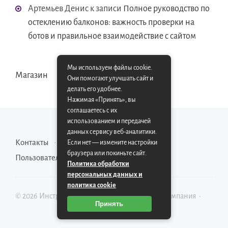
Артемьев Денис
к записи
Полное руководство по
остеклению балконов: важность проверки на
ботов и правильное взаимодействие с сайтом
Мы используем файлы cookie.
Магазин
Они помогают улучшать сайт и
делать его удобнее.
Нажимая «Принять», вы
соглашаетесь с их
использованием и передачей
данных сервису веб-аналитики.
Контакты
Карта сайта
Если нет — измените настройки
браузера или покиньте сайт.
Пользовательское соглашение
Политика обработки
персональных данных и
политика cookie
©
2026
Инструментально-производственная компания
·
Принять