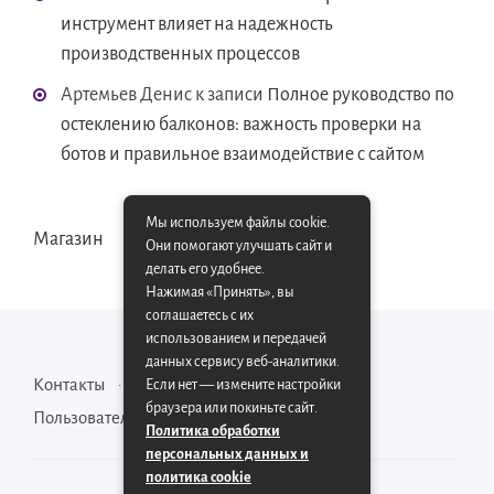
инструмент влияет на надежность
производственных процессов
Артемьев Денис
к записи
Полное руководство по
остеклению балконов: важность проверки на
ботов и правильное взаимодействие с сайтом
Мы используем файлы cookie.
Магазин
Они помогают улучшать сайт и
делать его удобнее.
Нажимая «Принять», вы
соглашаетесь с их
использованием и передачей
данных сервису веб-аналитики.
Контакты
Карта сайта
Если нет — измените настройки
браузера или покиньте сайт.
Пользовательское соглашение
Политика обработки
персональных данных и
политика cookie