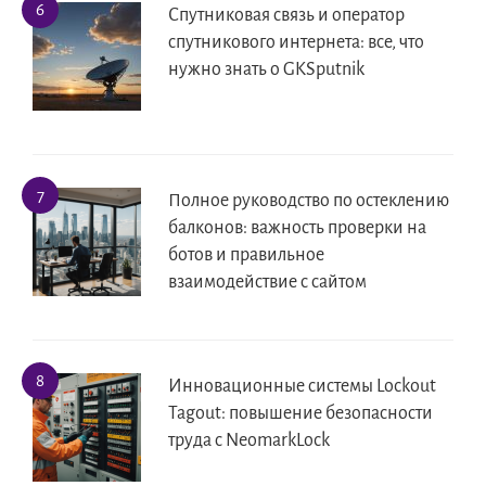
Спутниковая связь и оператор
спутникового интернета: все, что
нужно знать о GKSputnik
Полное руководство по остеклению
балконов: важность проверки на
ботов и правильное
взаимодействие с сайтом
Инновационные системы Lockout
Tagout: повышение безопасности
труда с NeomarkLock