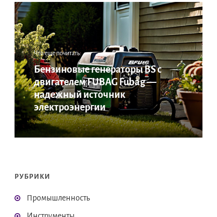
Что еще почитать:
Бензиновые генераторы BS с
двигателем FUBAG Fubag —
надежный источник
электроэнергии
РУБРИКИ
Промышленность
Инструменты