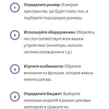
Определите размер:
Измерьте
пространство, где будет стоять стол, и
подберите подходящие размеры.
Используйте оборудование:
Убедитесь,
что стол соответствует всем вашим
устройствам (мониторы, консоли,
системы охлаждения и т.д.).
Изучите особенности:
Обратите
внимание на функции, которые важны
именно для вас.
Определите бюджет:
Выберите
несколько моделей в разных ценовых
категориях и сравните их.