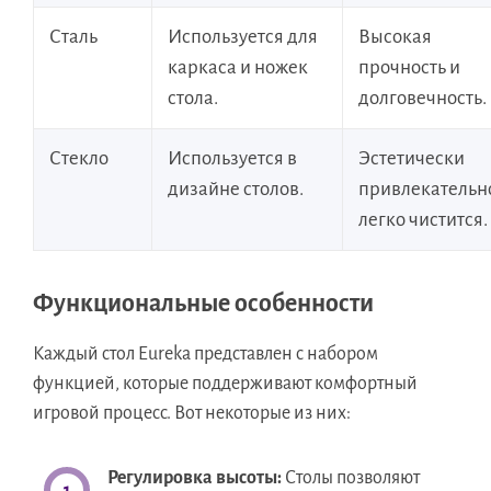
Сталь
Используется для
Высокая
каркаса и ножек
прочность и
стола.
долговечность.
Стекло
Используется в
Эстетически
дизайне столов.
привлекательн
легко чистится.
Функциональные особенности
Каждый стол Eureka представлен с набором
функцией, которые поддерживают комфортный
игровой процесс. Вот некоторые из них:
Регулировка высоты:
Столы позволяют