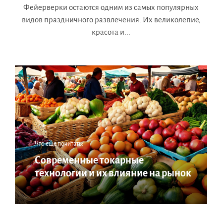
Фейерверки остаются одним из самых популярных
видов праздничного развлечения. Их великолепие,
красота и...
Что еще почитать:
Современные токарные
технологии и их влияние на рынок