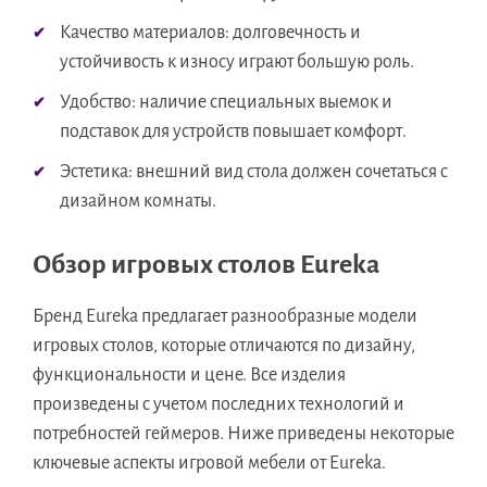
Качество материалов: долговечность и
устойчивость к износу играют большую роль.
Удобство: наличие специальных выемок и
подставок для устройств повышает комфорт.
Эстетика: внешний вид стола должен сочетаться с
дизайном комнаты.
Обзор игровых столов Eureka
Бренд Eureka предлагает разнообразные модели
игровых столов, которые отличаются по дизайну,
функциональности и цене. Все изделия
произведены с учетом последних технологий и
потребностей геймеров. Ниже приведены некоторые
ключевые аспекты игровой мебели от Eureka.