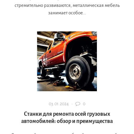
стремительно развиваются, металлическая мебель
занимает особое...
03.01.2024 ·
0
Станки для ремонта осей грузовых
автомобилей: обзор и преимущества