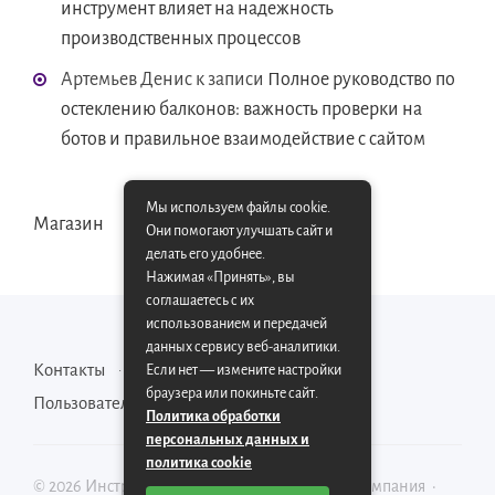
инструмент влияет на надежность
производственных процессов
Артемьев Денис
к записи
Полное руководство по
остеклению балконов: важность проверки на
ботов и правильное взаимодействие с сайтом
Мы используем файлы cookie.
Магазин
Они помогают улучшать сайт и
делать его удобнее.
Нажимая «Принять», вы
соглашаетесь с их
использованием и передачей
данных сервису веб-аналитики.
Контакты
Карта сайта
Если нет — измените настройки
браузера или покиньте сайт.
Пользовательское соглашение
Политика обработки
персональных данных и
политика cookie
©
2026
Инструментально-производственная компания
·