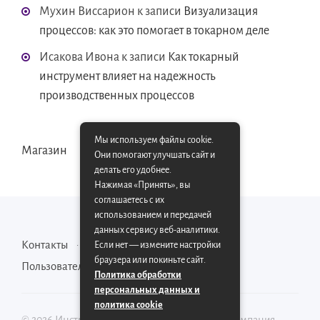
Мухин Виссарион
к записи
Визуализация
процессов: как это помогает в токарном деле
Исакова Ивона
к записи
Как токарный
инструмент влияет на надежность
производственных процессов
Мы используем файлы cookie.
Магазин
Они помогают улучшать сайт и
делать его удобнее.
Нажимая «Принять», вы
соглашаетесь с их
использованием и передачей
данных сервису веб-аналитики.
Контакты
Карта сайта
Если нет — измените настройки
браузера или покиньте сайт.
Пользовательское соглашение
Политика обработки
персональных данных и
политика cookie